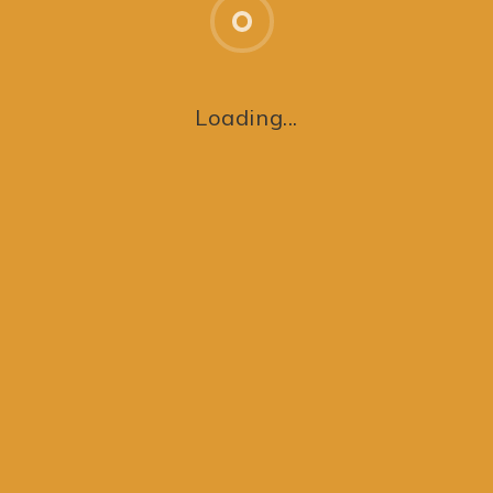
Loading...
NFO
ADRESSE
.: 19887588
Hallingebjergvej 1, Valsømagle
lysninger:
4100 Ringsted
ur Bank,
ogade 40, 1.
benhavn V
1007584
emilie lamón
ing for økosamfund · all rights reserved · illustrations by: