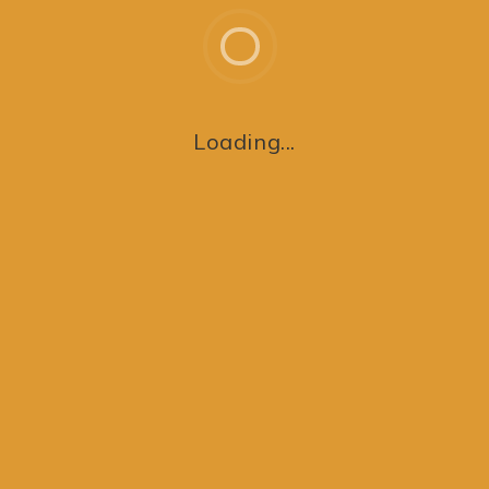
t Camilla på
Loading...
FÅ
NFO
ADRESSE
.: 19887588
Hallingebjergvej 1, Valsømagle
lysninger:
4100 Ringsted