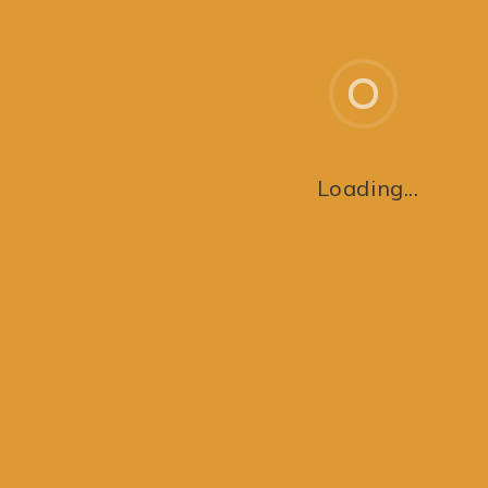
med den øvrige bestyrelse.
1. version, 2018.
Loading...
BETINGELSER
INFO
Privatpolitik
CVR. nr.: 19887588
Annoncering
Bankoplysninger:
Retningslinjer
Merkur Bank, 8401-
Logo pakke
1007584
ADRESSE
Adresse: Hallingebjergvej 1,
Valsømagle,